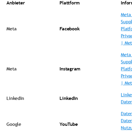
Anbieter
Plattform
Info
Meta 
Supp
Meta
Facebook
Platf
Priva
| Met
Meta 
Supp
Meta
Instagram
Platf
Priva
| Met
Linke
LinkedIn
LinkedIn
Daten
Daten
Date
Google
YouTube
Nutz