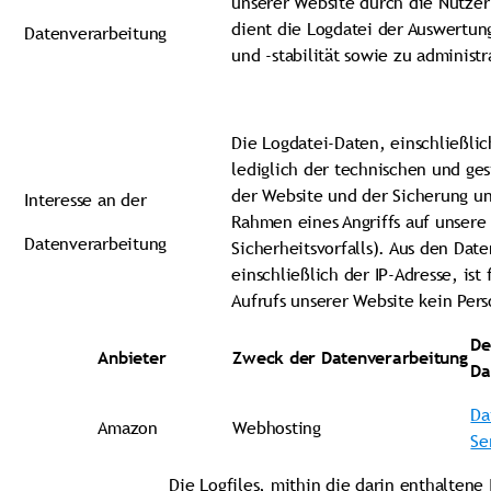
unserer Website durch die Nutze
dient die Logdatei der Auswertun
Datenverarbeitung
und -stabilität sowie zu administ
Die Logdatei-Daten, einschließlic
lediglich der technischen und ge
der Website und der Sicherung un
Interesse an der
Rahmen eines Angriffs auf unsere 
Datenverarbeitung
Sicherheitsvorfalls). Aus den Dat
einschließlich der IP-Adresse, ist 
Aufrufs unserer Website kein Pers
De
Anbieter
Zweck der Datenverarbeitung
Da
Da
Amazon
Webhosting
Se
Die Logfiles, mithin die darin enthaltene