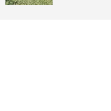
HDAO Group
Industriepark 26
74706 Osterburken
Folgt uns auf Social Media
ÜBER HDAO
Unternehmensgruppe